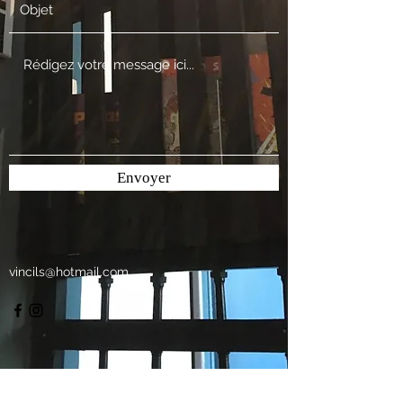
Envoyer
vincils@hotmail.com